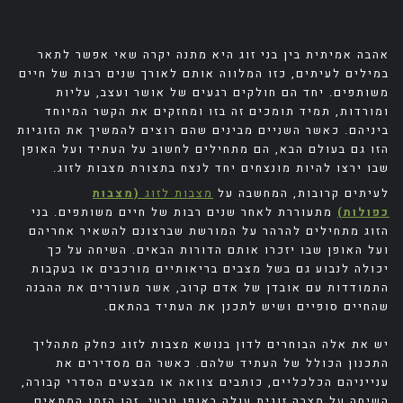
אהבה אמיתית בין בני זוג היא מתנה יקרה שאי אפשר לתאר
במילים לעיתים, כזו המלווה אותם לאורך שנים רבות של חיים
משותפים. יחד הם חולקים רגעים של אושר ועצב, עליות
ומורדות, תמיד תומכים זה בזו ומחזקים את הקשר המיוחד
ביניהם. כאשר השניים מבינים שהם רוצים להמשיך את הזוגיות
הזו גם בעולם הבא, הם מתחילים לחשוב על העתיד ועל האופן
שבו ירצו להיות מונצחים יחד לנצח בתצורת מצבות לזוג.
לעיתים קרובות, המחשבה על
מצבות לזוג
(מצבות
כפולות)
מתעוררת לאחר שנים רבות של חיים משותפים. בני
הזוג מתחילים להרהר על המורשת שברצונם להשאיר אחריהם
ועל האופן שבו יזכרו אותם הדורות הבאים. השיחה על כך
יכולה לנבוע גם בשל מצבים בריאותיים מורכבים או בעקבות
התמודדות עם אובדן של אדם קרוב, אשר מעוררים את ההבנה
שהחיים סופיים ושיש לתכנן את העתיד בהתאם.
יש את אלה הבוחרים לדון בנושא מצבות לזוג כחלק מתהליך
התכנון הכולל של העתיד שלהם. כאשר הם מסדירים את
ענייניהם הכלכליים, כותבים צוואה או מבצעים הסדרי קבורה,
השיחה על מצבה זוגית עולה באופן טבעי. זהו הזמן המתאים