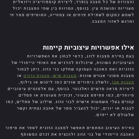
והצורות של כל מצבה בנפרד, ליצירת קומפוזיציה ויזואלית
מעניינת ומושכת עין. בנוסף, המרווח בין שתי המצבות יכול
לשמש כמקום לשתילת פרחים או צמחייה, המוסיפים ממד חי
ומרגש לאזור המצבה.
אילו אפשרויות עיצוביות קיימות
בעת בחירת מצבות לזוג, כדאי לבחון את האפשרויות
העיצוביות השונות, שיכולות להדגיש את האופי הייחודי של
הזוגיות ואת האהבה העמוקה שחלקו בני הזוג. ניתן לבחור
מצבות מסוגי אבנים שונות:
מצבות שיש
,
מצבות גרניט
או
מצבות אבן
, ולשלב גימורים שונים כמו ליטוש או גילוף,
ליצירת מראה מרשים ואלגנטי. בנוסף, עם אלמנטים עיצוביים
מיוחדים, כמו פסיפס צבעוני, זכוכית מעוטרת או פסלים
קטנים בעלי משמעות אישית לבני הזוג. שילוב של סמלים, כמו
לבבות או יונים, יכול להעביר מסר של אהבה נצחית וקשר
שלעולם לא ייפרם.
בחירת העיצוב המתאים תאפשר למצבה הזוגית לספר את סיפור
האהבה הייחודי של בני הזוג ולהנציח את זכרם המשותף