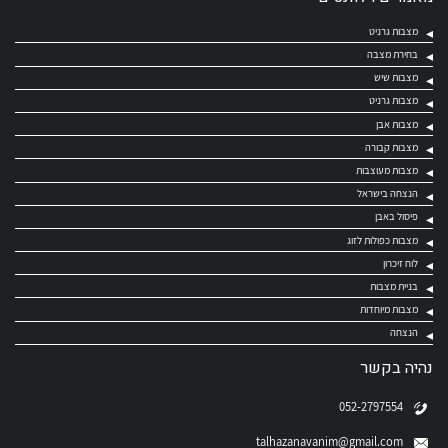
מצבות גרניט
בחירת מצבה
מצבות שיש
מצבות גרניט
מצבות אבן
מצבות קבורה
מצבות מעוצבות
הנצחה בישראל
פיסול באבן
מצבות כפולות לזוג
לוח זיכרון
בניית מצבות
מצבות מיוחדות
הנצחה
נהיה בקשר
052-2797554
talhazanavanim@gmail.com