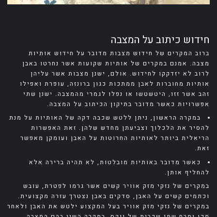
חידוש כיתוב על המצבה
ברוב המקרים של חידוש מצבות מדובר על חידוש אותיות
מצבה. אמנם במקרים של אותיות שקועות אשר נחרטו באבן
לרוב לא יזדקקו לחידוש. אולם, ישנן מצבות אשר עליהן
אותיות מחוברות לאבן ממתכות כגון ברונזה, עופרת ואפילו
זהב אשר זזו, היטשטשו או נפלו לגמרי מהמצבה. ישנן שתי
אפשרויות כאשר מדובר בתיקון הכיתוב על המצבה.
במקרה הראשון, ניתן ללטש שכבה דקה של האותיות על מנת
להסיר את הלכלוך וצביעתן מחדש שלהן. זאת האפשרות
הריאלית ביותר לאותיות החרוטות על האבן ועומקן מאפשר
זאת.
כאשר מדובר באותיות מובלטות, לא תהיה ברירה אלא
להחליף אותן.
במקרים של נזקי מזק אוויר קשים אשר גרמו לפטרת, עובש
וכתמים קשים על האבן, סדקים באבן נצטרך עזרה מקצועית.
במקרים של נזקי מזק אוויר בעל המקצוע ילטש את האבן ולאחר
מכן ימרח שתי שכבות של ווקס. במקרה השני בהם המצבה