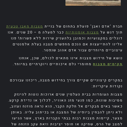
חברת 'אדם ואבן' פועלת בתחום של בניית
מצבות מאבן טבעית
תוך דגש על
מצבות אומנותיות
כבר למעלה מ – 20 שנים. אנו
דוגלים במקצועיות וכמובן בלהעניק שירות ללא פשרות! פנו
אלינו להתייעצות אם הנכם מחפשים מצבה בעלת אלמנטים
עיצוביים מיוחדים עבור אדם אהוב שנפטר.
נושא של חידוש מצבות אינו מתאים לכולם, שכן, אנחנו
מקימים מצבות
מחומרי גלם איכותיים ויוקרתיים במיוחד.
במקרים קיצוניים שקיים צורך בחידוש מצבה, ריכזנו עבורכם
נקודות עיקריות:
מצבות העומדות בבית העלמין שנים ארוכות נוטות להינזק
מסיבות שונות, כמו פגעי מזג האוויר, לכלוך או נדידת קרקע.
כאשר באים מבקרים אל חלקת הקבר, הוא נראה מוזנח ועזוב,
ולא ניתן להבחין ביופיה של המצבה או בכיתוב עליה. באופן
מצער, קיימות מצבות רבות בבתי הקברות בארץ, אשר הגיעו
למצב של הרס, שחיקה או חוסר יציבות וזאת עקב הזנחה של