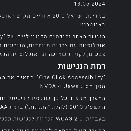
13.05.2024
במדינת ישראל כ-20 אחוז
באינטרנט.
אוכלוסיות עם צרכים מיוחדים, הנובעים בין 
צבעים, לקויות שמיעה וכן אוכלוסייה הנמ
רמת הנגישות
"ck Accessibility
מסך מסוג Jaws ו- NVDA.
המערך מקפיד על כך שנכסיו הדיגיטליים ע
התשע"ג 2013 (להלן: "התקנות") ברמת AA, וכן, מיישם את המלצות מסמך WCAG2.0 מאת ארגון W3C.
בעברית: WCAG 2.0 הנחיות לנגישות תכנים באינטרנט
המערך פועל בהתאם להנחיות רשות התקשו