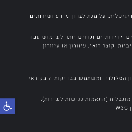
שות דיגיטלית, על מנת לצרוך מידע ושירותים
One Clic", נועדה להפוך אותם לזמינים, ידידותיים ונוחים יותר לשימוש עבור
ת, קוצר רואי, עיוורון או עיוורון
מוש בטלפון הסלולרי, ומשתמש בבדיקותיה בקוראי
פתח
וגבלות (התאמות נגישות לשירות),