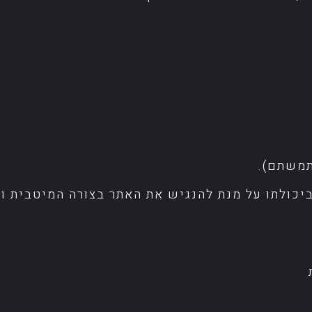
תמשתם).
One Cli", יעשה ככל שביכולתו על מנת להנגיש את האתר בצורה ה